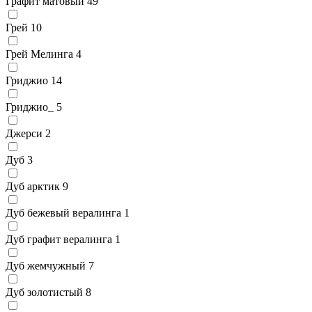
Графит матовый
49
Грей
10
Грей Мелинга
4
Гриджио
14
Гриджио_
5
Джерси
2
Дуб
3
Дуб арктик
9
Дуб бежевый вералинга
1
Дуб графит вералинга
1
Дуб жемчужный
7
Дуб золотистый
8