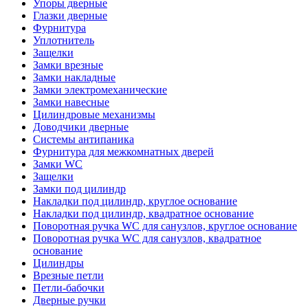
Упоры дверные
Глазки дверные
Фурнитура
Уплотнитель
Защелки
Замки врезные
Замки накладные
Замки электромеханические
Замки навесные
Цилиндровые механизмы
Доводчики дверные
Системы антипаника
Фурнитура для межкомнатных дверей
Замки WC
Защелки
Замки под цилиндр
Накладки под цилиндр, круглое основание
Накладки под цилиндр, квадратное основание
Поворотная ручка WC для санузлов, круглое основание
Поворотная ручка WC для санузлов, квадратное
основание
Цилиндры
Врезные петли
Петли-бабочки
Дверные ручки