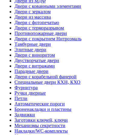
Двери из МДФ
Двери с кованными элементами
Двери с зеркалом
Двери из массива
Двери с фотопечатью
Двери с терморазрывом
Противопожарные двери
Двери с покрытием Нитроэмаль
Тамбурные двери
Элитные двери
Двери с виноритом
Двустворчатые двери
Двери с витражами
Парадные двери
Двери с корабельной фанерой
Специальные двери КХН, КХО
Фурнитура
Ручки дверные
Петли
Автоматические пороги
Броненакладки и пластины
Задвижки
Заготовки ключей, ключи
Механизмы секретности
Накладки/WC-комплекты