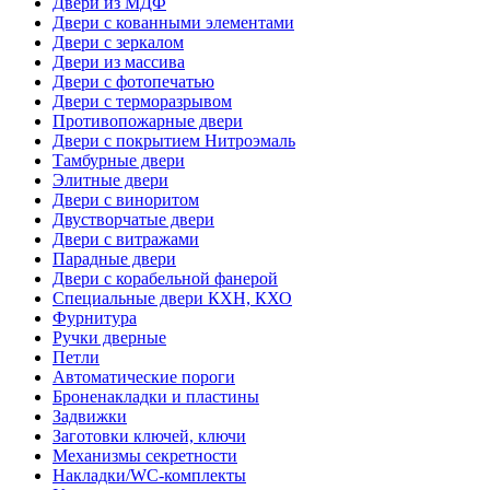
Двери из МДФ
Двери с кованными элементами
Двери с зеркалом
Двери из массива
Двери с фотопечатью
Двери с терморазрывом
Противопожарные двери
Двери с покрытием Нитроэмаль
Тамбурные двери
Элитные двери
Двери с виноритом
Двустворчатые двери
Двери с витражами
Парадные двери
Двери с корабельной фанерой
Специальные двери КХН, КХО
Фурнитура
Ручки дверные
Петли
Автоматические пороги
Броненакладки и пластины
Задвижки
Заготовки ключей, ключи
Механизмы секретности
Накладки/WC-комплекты