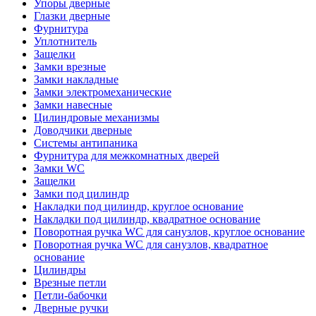
Упоры дверные
Глазки дверные
Фурнитура
Уплотнитель
Защелки
Замки врезные
Замки накладные
Замки электромеханические
Замки навесные
Цилиндровые механизмы
Доводчики дверные
Системы антипаника
Фурнитура для межкомнатных дверей
Замки WC
Защелки
Замки под цилиндр
Накладки под цилиндр, круглое основание
Накладки под цилиндр, квадратное основание
Поворотная ручка WC для санузлов, круглое основание
Поворотная ручка WC для санузлов, квадратное
основание
Цилиндры
Врезные петли
Петли-бабочки
Дверные ручки